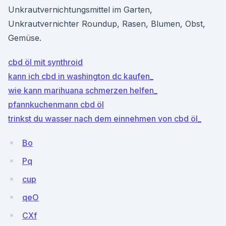
Unkrautvernichtungsmittel im Garten,
Unkrautvernichter Roundup, Rasen, Blumen, Obst,
Gemüse.
cbd öl mit synthroid
kann ich cbd in washington dc kaufen_
wie kann marihuana schmerzen helfen_
pfannkuchenmann cbd öl
trinkst du wasser nach dem einnehmen von cbd öl_
Bo
Pq
cup
qeO
CXf