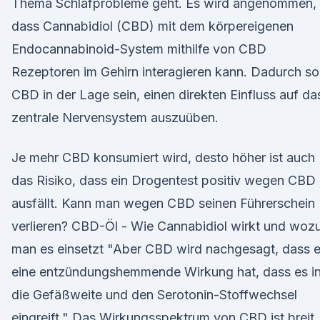
Thema Schlafprobleme geht. Es wird angenommen,
dass Cannabidiol (CBD) mit dem körper­eigenen
Endocannabinoid-System mithilfe von CBD
Rezeptoren im Gehirn interagieren kann. Dadurch sol
CBD in der Lage sein, einen direkten Einfluss auf da
zentrale Nervensystem auszuüben.
Je mehr CBD konsumiert wird, desto höher ist auch
das Risiko, dass ein Drogentest positiv wegen CBD
ausfällt. Kann man wegen CBD seinen Führerschein
verlieren? CBD-Öl - Wie Cannabidiol wirkt und woz
man es einsetzt "Aber CBD wird nachgesagt, dass 
eine entzündungshemmende Wirkung hat, dass es i
die Gefäßweite und den Serotonin-Stoffwechsel
eingreift." Das Wirkungsspektrum von CBD ist breit