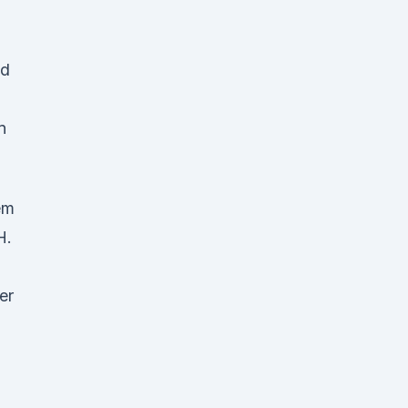
nd
)
n
em
H.
er