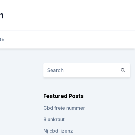
n
RE
Featured Posts
Cbd freie nummer
8 unkraut
Nj cbd lizenz