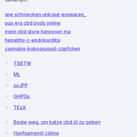
wie schmecken unkraut-esswaren_
pax era cbd pods online
mein cbd store hannover ma
hepatitis-c-endokarditis
cannabis-kokosnussöl-zäpfchen
TSBTW
ML
soJPP
GHPDp
TEuX
Beste weg, um katze cbd öl zu geben
Hanfsamenöl zähne