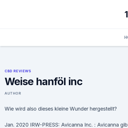
Skip
to
content
H
CBD REVIEWS
Weise hanföl inc
AUTHOR
Wie wird also dieses kleine Wunder hergestellt?
Jan. 2020 IRW-PRESS: Avicanna Inc. : Avicanna gib