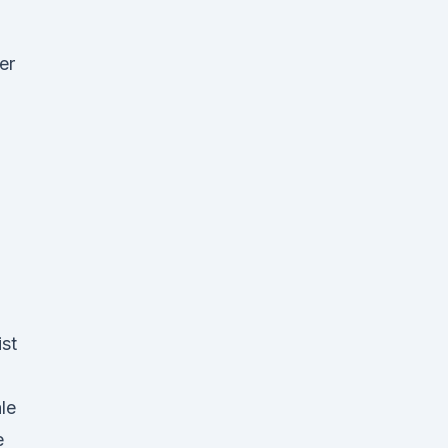
er
ist
le
e