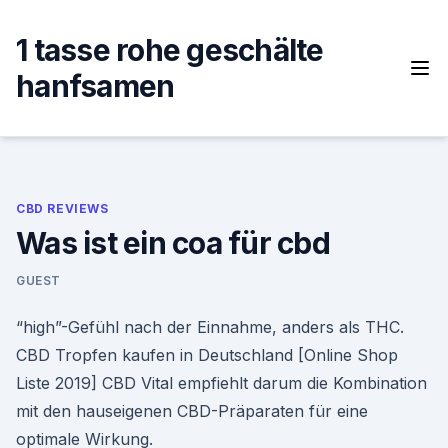
Skip
to
1 tasse rohe geschälte
content
hanfsamen
CBD REVIEWS
Was ist ein coa für cbd
GUEST
“high”-Gefühl nach der Einnahme, anders als THC.
CBD Tropfen kaufen in Deutschland [Online Shop
Liste 2019] CBD Vital empfiehlt darum die Kombination
mit den hauseigenen CBD-Präparaten für eine
optimale Wirkung.