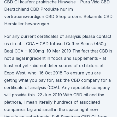
CBD Öl kaufen: praktische Hinweise - Pura Vida CBD
Deutschland CBD Produkte nur im
vertrauenswürdigen CBD Shop ordern. Bekannte CBD
Hersteller bevorzugen.
For any current certificates of analysis please contact
us direct… COA – CBD Infused Coffee Beans (450g
Bag) COA – 1000mg 10 Mar 2019 The fact that CBD is
not a legal ingredient in foods and supplements - at
least not yet - did not deter scores of exhibitors at
Expo West, who 16 Oct 2018 To ensure you are
getting what you pay for, ask the CBD company for a
certificate of analysis (COA). Any reputable company
will provide this 22 Jun 2019 With CBD oil and the
plethora, I mean literally hundreds of associated
companies big and small in the space right now
there's an unfortunate Full Spectrum CBD Oil from