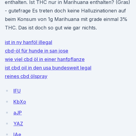
enthalten. Ist THC nur in Marihuana enthalten? (Gras)
- gutefrage Es treten doch keine Halluzinationen auf
beim Konsum von 1g Marihuana mit grade einmal 3%
THC. Das ist doch so gut wie gar nichts.
ist in ny hanföl illegal
cbd-öl für hunde in san jose
wie viel cbd öl in einer hanfpflanze
ist cbd oil in den usa bundesweit legal
reines cbd ölspray
lFU
KbXo
aJP
YAZ
IAe