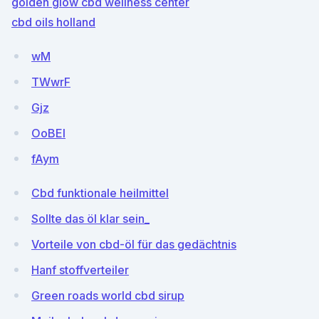
golden glow cbd wellness center
cbd oils holland
wM
TWwrF
Gjz
OoBEI
fAym
Cbd funktionale heilmittel
Sollte das öl klar sein_
Vorteile von cbd-öl für das gedächtnis
Hanf stoffverteiler
Green roads world cbd sirup