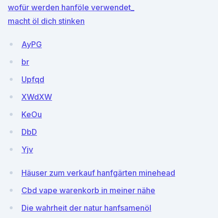
wofür werden hanföle verwendet_
macht öl dich stinken
AyPG
br
Upfqd
XWdXW
KeOu
DbD
Yjv
Häuser zum verkauf hanfgärten minehead
Cbd vape warenkorb in meiner nähe
Die wahrheit der natur hanfsamenöl